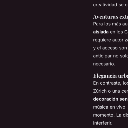
creatividad se 
Aventuras ext
Para los más a
aislada
en los G
requiere autoriz
y el acceso son
anticipar no sol
necesario.
Elegancia urb
En contraste, l
Zúrich o una ce
decoración sen
música en vivo,
momento. La dis
interferir.