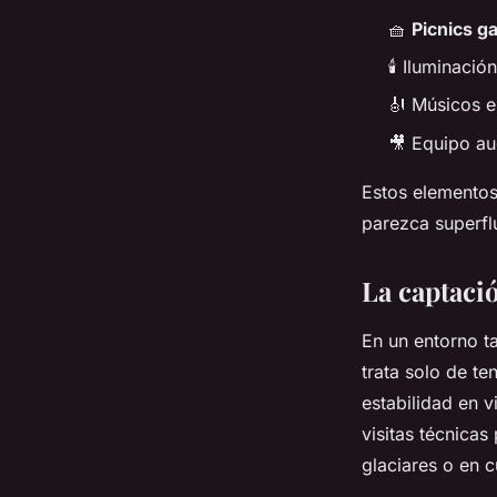
🧺
Picnics g
🕯️ Iluminaci
🎻 Músicos e
🎥 Equipo au
Estos elementos
parezca superflu
La captaci
En un entorno ta
trata solo de t
estabilidad en v
visitas técnicas
glaciares o en 