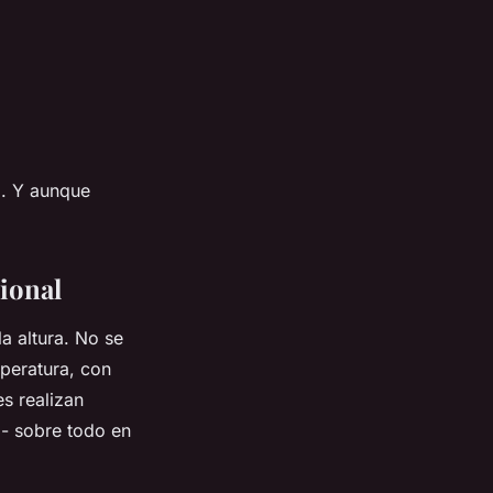
a. Y aunque
sional
a altura. No se
mperatura, con
s realizan
s - sobre todo en