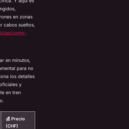
ífica. Y aquí es
ingidos,
drones en zonas
ar cabos sueltos,
ticias/como-
iar en minutos,
amental para no
ona los detalles
ficiales y
te en tren
o.
💰 Precio
(CHF)