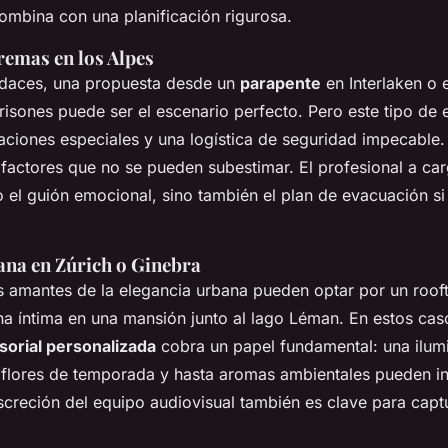
combina con una planificación rigurosa.
remas en los Alpes
udaces, una propuesta desde un
parapente
en Interlaken o
risones puede ser el escenario perfecto. Pero este tipo de 
aciones especiales y una logística de seguridad impecable. El
 factores que no se pueden subestimar. El profesional a ca
o el guión emocional, sino también el plan de evacuación si
ana en Zúrich o Ginebra
os amantes de la elegancia urbana pueden optar por un roof
na íntima en una mansión junto al lago Léman. En estos caso
sorial personalizada
cobra un papel fundamental: una ilum
 flores de temporada y hasta aromas ambientales pueden int
creción del equipo audiovisual también es clave para captu