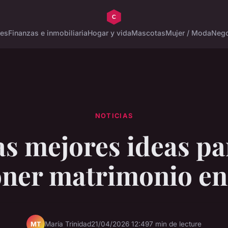
tes
Finanzas e inmobiliaria
Hogar y vida
Mascotas
Mujer / Moda
Nego
NOTICIAS
as mejores ideas pa
ner matrimonio en
María Trinidad
21/04/2026 12:49
7 min de lecture
MT