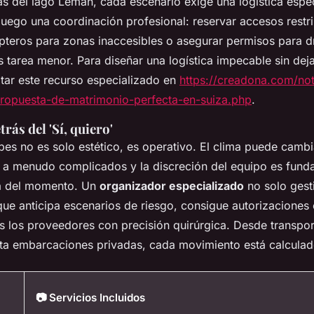
nas del lago Léman, cada escenario exige una logística espec
juego una coordinación profesional: reservar accesos restr
ópteros para zonas inaccesibles o asegurar permisos para 
 tarea menor. Para diseñar una logística impecable sin dej
tar este recurso especializado en
https://creadona.com/no
propuesta-de-matrimonio-perfecta-en-suiza.php
.
trás del 'Sí, quiero'
lpes no es solo estético, es operativo. El clima puede camb
 a menudo complicados y la discreción del equipo es fund
a del momento. Un
organizador especializado
no solo gesti
que anticipa escenarios de riesgo, consigue autorizaciones o
s los proveedores con precisión quirúrgica. Desde transpor
a embarcaciones privadas, cada movimiento está calculad
📷 Servicios Incluidos