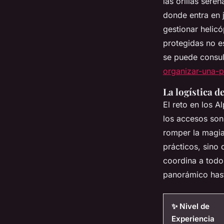
las orillas sere
donde entra en 
gestionar helic
protegidas no es
se puede consul
organizar-una-
La logística de
El reto en los A
los accesos son
romper la magi
prácticos, sino 
coordina a todo
panorámico hast
✨ Nivel de
Experiencia