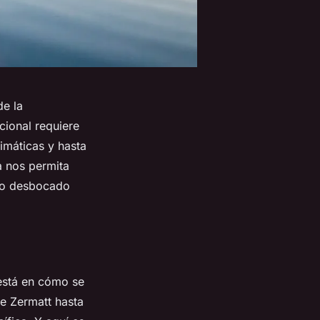
de la
cional requiere
limáticas y hasta
a nos permita
ido desbocado
 está en cómo se
de Zermatt hasta