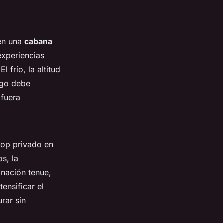
 en una
cabana
experiencias
 frío, la altitud
rgo debe
 fuera
top privado en
s, la
inación tenue,
ensificar el
rar sin