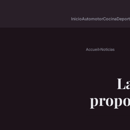
Inicio
Automotor
Cocina
Depor
Accueil
›
Noticias
L
propo