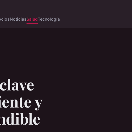
cios
Noticias
Salud
Tecnología
clave
iente y
ndible