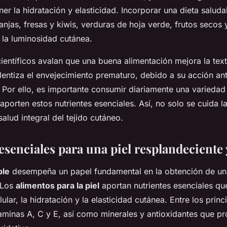
r la hidratación y elasticidad. Incorporar una dieta saluda
anjas, fresas y kiwis, verduras de hoja verde, frutos secos
 la luminosidad cutánea.
ientíficos avalan que una buena alimentación mejora la text
lentiza el envejecimiento prematuro, debido a su acción an
a. Por ello, es importante consumir diariamente una varieda
porten estos nutrientes esenciales. Así, no solo se cuida la
salud integral del tejido cutáneo.
esenciales para una piel resplandeciente 
ble
desempeña un papel fundamental en la obtención de u
 Los
alimentos para la piel
aportan nutrientes esenciales qu
ular, la hidratación y la elasticidad cutánea. Entre los princ
aminas A, C y E, así como minerales y antioxidantes que pro