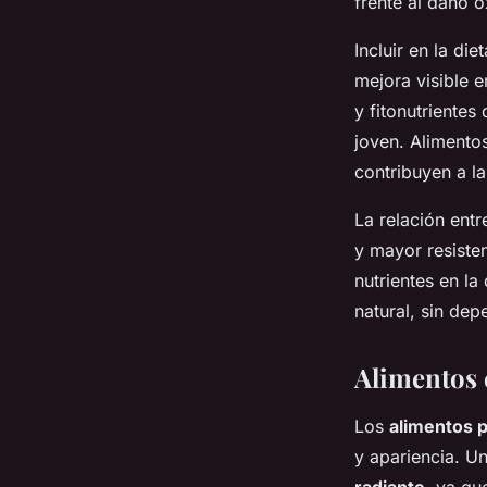
frente al daño o
Incluir en la di
mejora visible e
y fitonutrientes
joven. Alimento
contribuyen a la
La relación entr
y mayor resiste
nutrientes en la
natural, sin de
Alimentos 
Los
alimentos pa
y apariencia. U