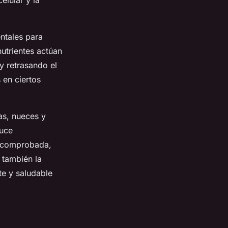
elular y la
entales para
nutrientes actúan
y retrasando el
 en ciertos
ras, nueces y
duce
 y comprobada,
 también la
te y saludable