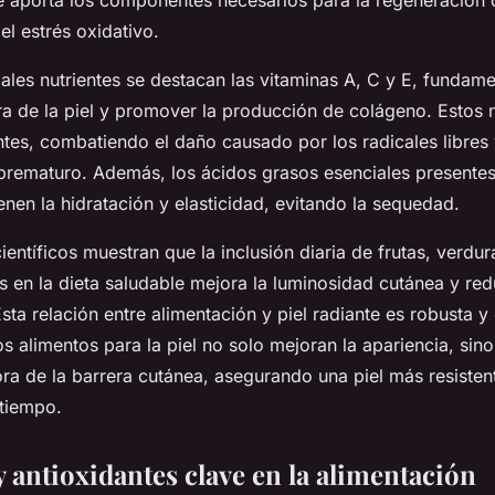
e aporta los componentes necesarios para la regeneración c
el estrés oxidativo.
pales nutrientes se destacan las vitaminas A, C y E, fundam
ra de la piel y promover la producción de colágeno. Estos 
tes, combatiendo el daño causado por los radicales libres 
prematuro. Además, los ácidos grasos esenciales presentes
nen la hidratación y elasticidad, evitando la sequedad.
ientíficos muestran que la inclusión diaria de frutas, verdu
 en la dieta saludable mejora la luminosidad cutánea y re
sta relación entre alimentación y piel radiante es robusta
s alimentos para la piel no solo mejoran la apariencia, sino
ora de la barrera cutánea, asegurando una piel más resisten
 tiempo.
 antioxidantes clave en la alimentación