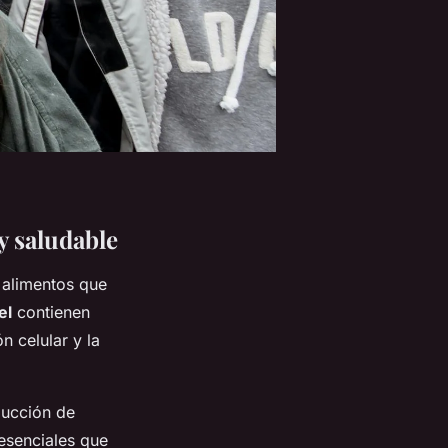
y saludable
a alimentos que
el
contienen
 celular y la
ducción de
 esenciales que