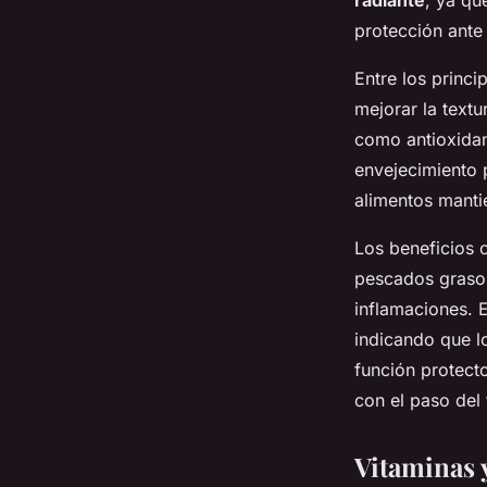
radiante
, ya qu
protección ante 
Entre los princi
mejorar la textu
como antioxidan
envejecimiento 
alimentos mantie
Los beneficios c
pescados grasos
inflamaciones. E
indicando que lo
función protect
con el paso del
Vitaminas y