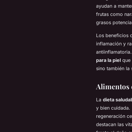
ayudan a mantene
frutas como nar
grasos potencia
Los beneficios c
inflamación y ra
antiinflamatori
para la piel
que a
sino también la 
Alimentos 
La
dieta saluda
y bien cuidada.
regeneración cel
destacan las vit