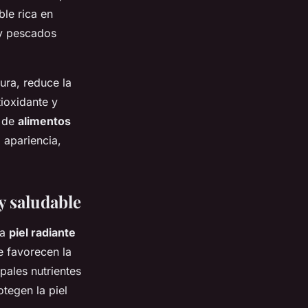
ble rica en
 y pescados
ura, reduce la
tioxidante y
d de
alimentos
 apariencia,
y saludable
na
piel radiante
e favorecen la
ipales nutrientes
tegen la piel