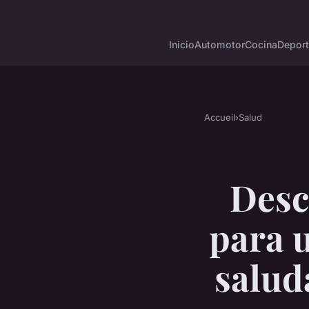
Inicio
Automotor
Cocina
Depor
Accueil
›
Salud
Desc
para u
salud