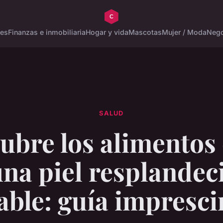
tes
Finanzas e inmobiliaria
Hogar y vida
Mascotas
Mujer / Moda
Nego
SALUD
ubre los alimentos 
na piel resplandec
able: guía impresci