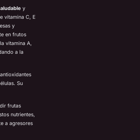
saludable
y
e vitamina C, E
resas y
te en frutos
la vitamina A,
dando a la
 antioxidantes
élulas. Su
ir frutas
tos nutrientes,
te a agresores