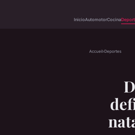
Inicio
Automotor
Cocina
Depor
Accueil
›
Deportes
D
def
nat