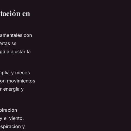
atación en
damentales con
ertas se
ga a ajustar la
amplia y menos
 con movimientos
r energía y
piración
y el viento.
espiración y