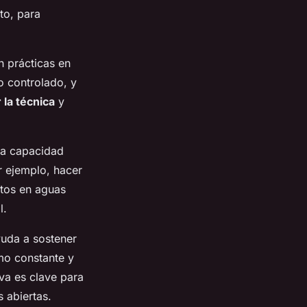
to, para
 prácticas en
no controlado, y
 la técnica
y
la capacidad
r ejemplo, hacer
rtos en aguas
l.
yuda a sostener
tmo constante y
va es clave para
s abiertas.