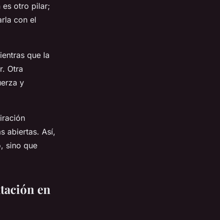
es otro pilar;
arla con el
ientras que la
r. Otra
uerza y
iración
 abiertas. Así,
o, sino que
atación en