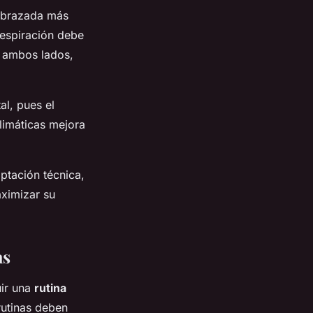
a brazada más
respiración debe
r ambos lados,
al, pues el
climáticas mejora
ptación técnica,
aximizar su
as
uir una
rutina
rutinas deben