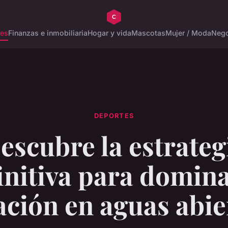
tes
Finanzas e inmobiliaria
Hogar y vida
Mascotas
Mujer / Moda
Nego
DEPORTES
escubre la estrateg
initiva para domina
ación en aguas abie