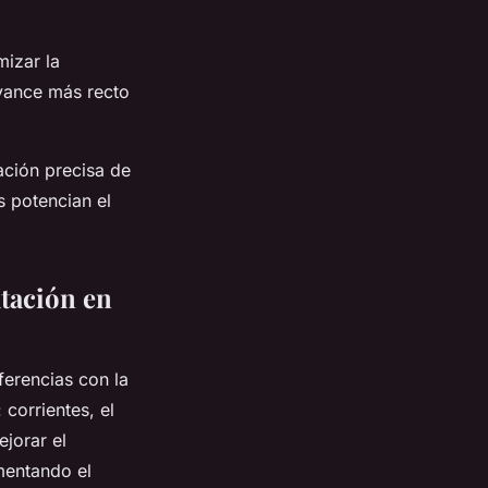
mizar la
avance más recto
ción precisa de
s potencian el
atación en
iferencias con la
corrientes, el
ejorar el
mentando el