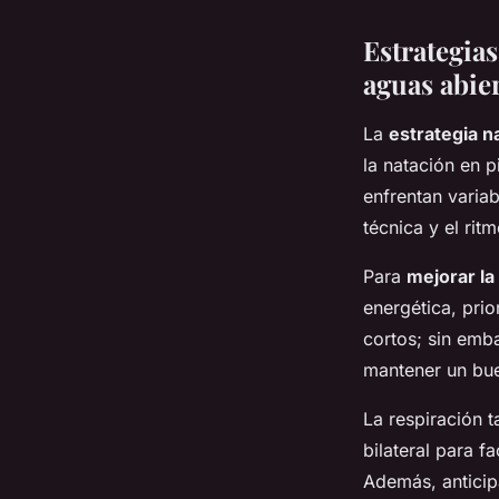
Estrategia
aguas abie
La
estrategia n
la natación en p
enfrentan variab
técnica y el ritm
Para
mejorar la
energética, pri
cortos; sin emba
mantener un b
La respiración 
bilateral para f
Además, anticip