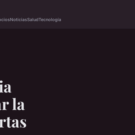
cios
Noticias
Salud
Tecnología
ia
r la
rtas