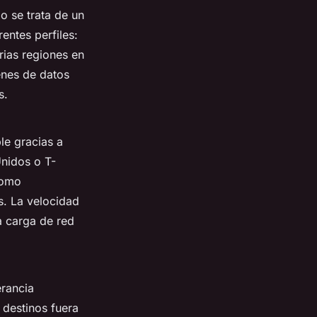
No se trata de un
entes perfiles:
rias regiones en
nes de datos
s.
le gracias a
nidos o T-
como
s. La velocidad
a carga de red
erancia
 destinos fuera