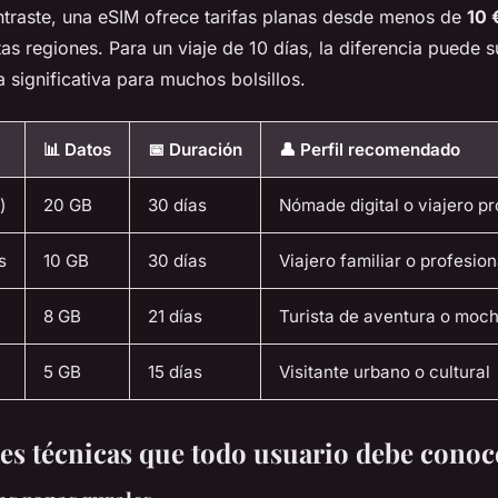
ntraste, una eSIM ofrece tarifas planas desde menos de
10 
tas regiones. Para un viaje de 10 días, la diferencia puede 
 significativa para muchos bolsillos.
📊 Datos
📅 Duración
👤 Perfil recomendado
)
20 GB
30 días
Nómade digital o viajero p
s
10 GB
30 días
Viajero familiar o profesion
8 GB
21 días
Turista de aventura o moch
5 GB
15 días
Visitante urbano o cultural
es técnicas que todo usuario debe conoc