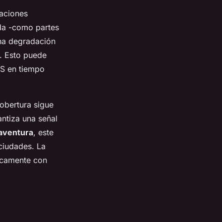
taciones
ada -como partes
una degradación
s. Esto puede
PS en tiempo
cobertura sigue
antiza una señal
 aventura
, este
 ciudades. La
nicamente con