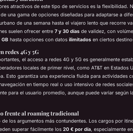
es atractivos de este tipo de servicios es la flexibilidad. 
o de una gama de opciones diseñadas para adaptarse a difer
 urbano de una semana hasta el viajero lento que recorre va
nes suelen ofrecer entre
7 y 30 días
de validez, con volúme
1 GB
hasta opciones con datos
ilimitados
en ciertos destino
n redes 4G y 5G
ortantes, el acceso a redes 4G y 5G es generalmente estab
eradores locales de primer nivel, como AT&T en Estados U
a. Esto garantiza una experiencia fluida para actividades 
navegación en tiempo real o uso intensivo de redes sociale
ente para el usuario promedio, aunque puede variar según l
io frente al roaming tradicional
o de los argumentos más contundentes. Los cargos por itin
ueden superar fácilmente los
20 € por día
, especialmente en