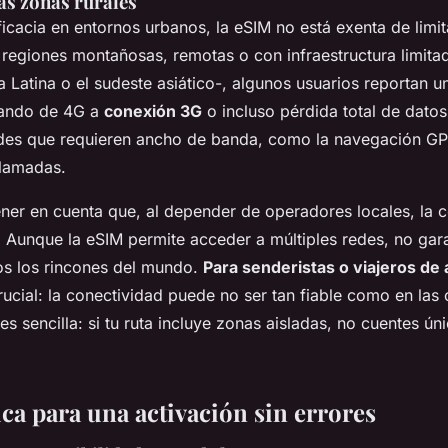
las zonas rurales
ficacia en entornos urbanos, la eSIM no está exenta de limi
 regiones montañosas, remotas o con infraestructura limit
a Latina o el sudeste asiático-, algunos usuarios reportan 
sando de 4G a
conexión 3G
o incluso pérdida total de dato
ades que requieren ancho de banda, como la navegación G
llamadas.
ener en cuenta que, al depender de operadores locales, la 
. Aunque la eSIM permite acceder a múltiples redes, no gar
os los rincones del mundo.
Para senderistas o viajeros de
ucial: la conectividad puede no ser tan fiable como en las
s sencilla: si tu ruta incluye zonas aisladas, no cuentes ú
ca para una activación sin errores