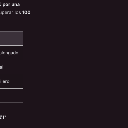
€ por una
superar los
100
rolongado
al
ilero
er