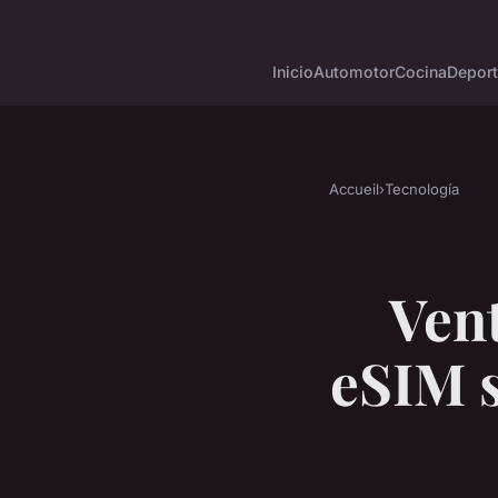
Inicio
Automotor
Cocina
Depor
Accueil
›
Tecnología
Vent
eSIM 