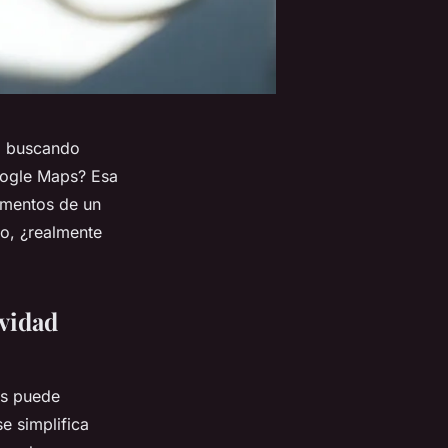
%, buscando
Google Maps? Esa
omentos de un
ro, ¿realmente
ividad
os puede
e simplifica