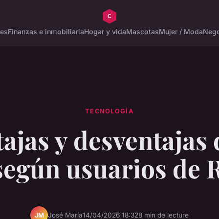
tes
Finanzas e inmobiliaria
Hogar y vida
Mascotas
Mujer / Moda
Nego
TECNOLOGÍA
ajas y desventajas 
según usuarios de 
José María
14/04/2026 18:32
8 min de lecture
JM