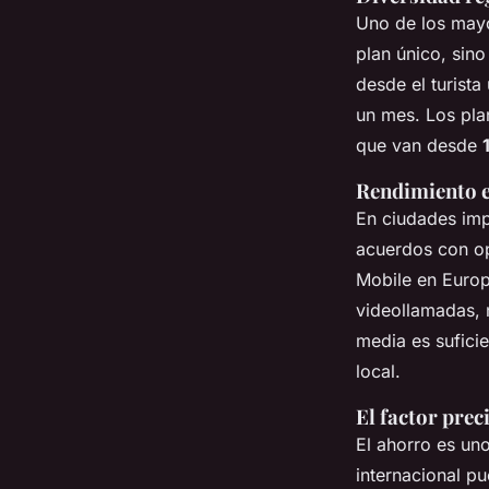
Uno de los mayor
plan único, sin
desde el turista
un mes. Los pla
que van desde
Rendimiento e
En ciudades imp
acuerdos con op
Mobile en Europ
videollamadas, 
media es sufici
local.
El factor prec
El ahorro es un
internacional p