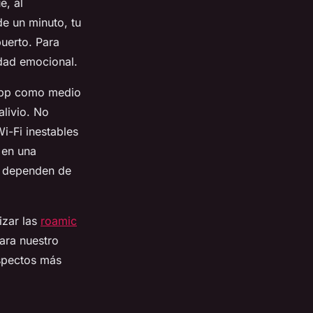
e, al
de un minuto, tu
puerto. Para
idad emocional.
sApp como medio
alivio. No
i-Fi inestables
 en una
e dependen de
izar las
roamic
para nuestro
aspectos más