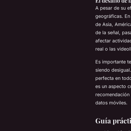
El desafío de 
A pesar de su e
geográficas. En
de Asia, Améric
de la señal, pa
afectar activid
real o las video
Es importante t
siendo desigual
perfecta en tod
es un aspecto cr
recomendación e
datos móviles.
Guía prácti