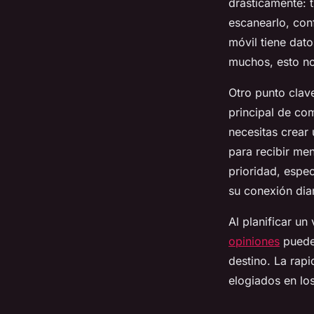
drásticamente: 
escanearlo, con
móvil tiene dato
muchos, esto no
Otro punto clav
principal de com
necesitas crear 
para recibir men
prioridad, espe
su conexión diar
Al planificar un
opiniones
puede 
destino. La rap
elogiados en los