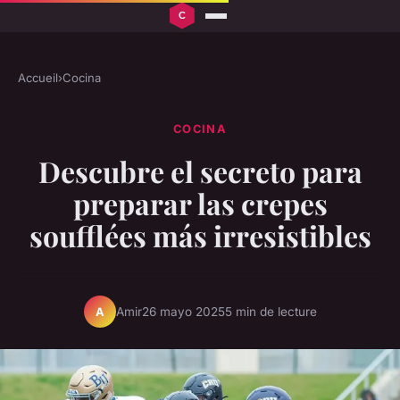
Accueil
›
Cocina
COCINA
Descubre el secreto para
preparar las crepes
soufflées más irresistibles
Amir
26 mayo 2025
5 min de lecture
A